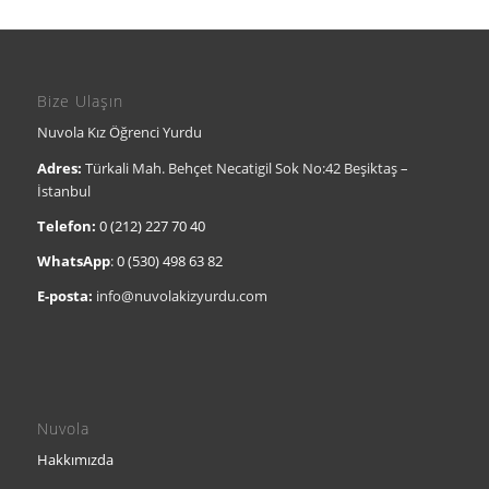
Bize Ulaşın
Nuvola Kız Öğrenci Yurdu
Adres:
Türkali Mah. Behçet Necatigil Sok No:42 Beşiktaş –
İstanbul
Telefon:
0 (212) 227 70 40
WhatsApp
:
0 (530) 498 63 82
E-posta:
info@nuvolakizyurdu.com
Nuvola
Hakkımızda