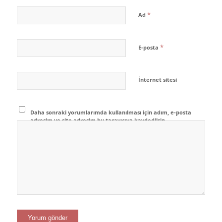
*
Ad
*
E-posta
İnternet sitesi
Daha sonraki yorumlarımda kullanılması için adım, e-posta
adresim ve site adresim bu tarayıcıya kaydedilsin.