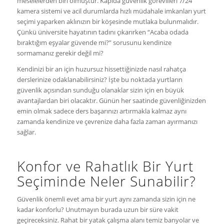
meselelerden biri olmuştur. Kapıda güvenlik görevlileri 7/24
kamera sistemi ve acil durumlarda hızlı müdahale imkanları yurt
seçimi yaparken aklınızın bir köşesinde mutlaka bulunmalıdır.
Çünkü üniversite hayatının tadını çıkarırken “Acaba odada
bıraktığım eşyalar güvende mi?” sorusunu kendinize
sormamanız gerekir değil mi?
Kendinizi bir an için huzursuz hissettiğinizde nasıl rahatça
derslerinize odaklanabilirsiniz? İşte bu noktada yurtların
güvenlik açısından sunduğu olanaklar sizin için en büyük
avantajlardan biri olacaktır. Günün her saatinde güvenliğinizden
emin olmak sadece ders başarınızı artırmakla kalmaz aynı
zamanda kendinize ve çevrenize daha fazla zaman ayırmanızı
sağlar.
Konfor ve Rahatlık Bir Yurt
Seçiminde Neler Sunabilir?
Güvenlik önemli evet ama bir yurt aynı zamanda sizin için ne
kadar konforlu? Unutmayın burada uzun bir süre vakit
geçireceksiniz. Rahat bir yatak çalışma alanı temiz banyolar ve