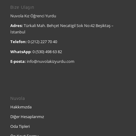
Bize Ulaşın
Nuvola Kız Öğrenci Yurdu
Adres:
Türkali Mah. Behçet Necatigil Sok No:42 Beşiktaş –
İstanbul
Telefon:
0 (212) 227 70 40
WhatsApp
:
0 (530) 498 63 82
E-posta:
info@nuvolakizyurdu.com
Nuvola
Hakkımızda
Diğer Hesaplarımız
Oda Tipleri
Ön Kayıt Formu