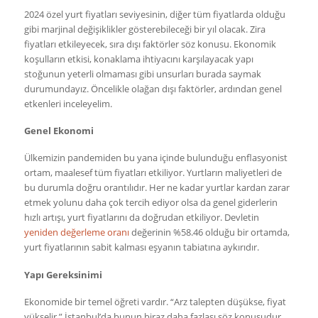
2024 özel yurt fiyatları seviyesinin, diğer tüm fiyatlarda olduğu
gibi marjinal değişiklikler gösterebileceği bir yıl olacak. Zira
fiyatları etkileyecek, sıra dışı faktörler söz konusu. Ekonomik
koşulların etkisi, konaklama ihtiyacını karşılayacak yapı
stoğunun yeterli olmaması gibi unsurları burada saymak
durumundayız. Öncelikle olağan dışı faktörler, ardından genel
etkenleri inceleyelim.
Genel Ekonomi
Ülkemizin pandemiden bu yana içinde bulunduğu enflasyonist
ortam, maalesef tüm fiyatları etkiliyor. Yurtların maliyetleri de
bu durumla doğru orantılıdır. Her ne kadar yurtlar kardan zarar
etmek yolunu daha çok tercih ediyor olsa da genel giderlerin
hızlı artışı, yurt fiyatlarını da doğrudan etkiliyor. Devletin
yeniden değerleme oranı
değerinin %58.46 olduğu bir ortamda,
yurt fiyatlarının sabit kalması eşyanın tabiatına aykırıdır.
Yapı Gereksinimi
Ekonomide bir temel öğreti vardır. “Arz talepten düşükse, fiyat
yükselir.” İstanbul’da bunun biraz daha fazlası söz konusudur.