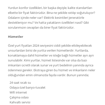
Yurdun konfor özellikleri, bir başka deyişle; kalite standartları
elbette bir fiyat faktörüdür. Bina ne şekilde ısıtılıp soğutuluyor?
Odaların içinde neler var? Elektrik kesintileri jeneratörle
destekleniyor mu? Ve hatta yatakların özellikleri nasıl? Gibi
sorularımızın cevapları da birer fiyat faktörüdür.
Hizmetler
Özel yurt fiyatları 2024 seviyesini ciddi şekilde etkileyebilecek
unsurlardan birisi de yurtta verilen hizmetlerdir. Yurtlarda,
konaklamaya dahil hizmetler ve isteğe bağlı hizmetler ayrı ayrı
sunulabilir. Kimi yurtlar, hizmet listesinde var olsa da bazı
imkanları ücretli olarak sunar ve yurt bedelinin yanında ayrıca
ödenmesi gerekir. Ekstraya giren bu hizmet ve imkanların neler
olduğundan emin olmanızda fayda vardır. Bunun yanında;
24 saat sıcak su
Odaya özel banyo-tuvalet
Wifi internet
Çalışma odası
Kahvaltı servisi