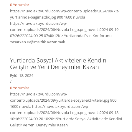
0 Yorumlar
https://nuvolakizyurdu.com/wp-content/uploads/2024/09/kiz-
yurtlarinda-bagimsizlik.jpg
900
1600
nuvola
https://nuvolakizyurdu.com/wp-
content/uploads/2024/06/Nuvola-Logo.png
nuvola
2024-09-19
07:26:22
2024-09-25 07:40:12
Kız Yurtlarında Evin Konforunu
Yaşarken Bağımsızlık Kazanmak
Yurtlarda Sosyal Aktivitelerle Kendini
Geliştir ve Yeni Deneyimler Kazan
Eylül 18, 2024
/
0 Yorumlar
https://nuvolakizyurdu.com/wp-
content/uploads/2024/09/yurtlarda-sosyal-aktiviteler.jpg
900
1600
nuvola
https://nuvolakizyurdu.com/wp-
content/uploads/2024/06/Nuvola-Logo.png
nuvola
2024-09-18
10:16:22
2024-09-20 10:20:19
Yurtlarda Sosyal Aktivitelerle Kendini
Geliştir ve Yeni Deneyimler Kazan