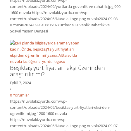
https://nuvolakizyurdu.com/wp-
content/uploads/2024/09/yurtlarda-guvenlik-ve-rahatlik.jpg
900
1600
nuvola
https://nuvolakizyurdu.com/wp-
content/uploads/2024/06/Nuvola-Logo.png
nuvola
2024-09-08
07:58:46
2024-09-19 08:06:07
Yurtlarda Güvenlik Rahatlık ve
Sosyal Yaşam Dengesi
Beşiktaş yurt fiyatları ekşi üzerinden
araştırılır mı?
Eylül 7, 2024
/
0 Yorumlar
https://nuvolakizyurdu.com/wp-
content/uploads/2024/09/besiktas-yurt-fiyatlari-eksi-den-
ogrenilir-mi.jpg
1200
1600
nuvola
https://nuvolakizyurdu.com/wp-
content/uploads/2024/06/Nuvola-Logo.png
nuvola
2024-09-07