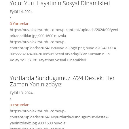
Yolu: Yurt Hayatının Sosyal Dinamikleri
Eylül 14, 2024
/
0 Yorumlar
https://nuvolakizyurdu.com/wp-content/uploads/2024/09/yeni-
arkadasliklar.jpg
900
1600
nuvola
https://nuvolakizyurdu.com/wp-
content/uploads/2024/06/Nuvola-Logo.png
nuvola
2024-09-14
09:55:23
2024-09-20 09:59:16
Yeni Arkadaşlıklar Kurmanın En
Kolay Yolu: Yurt Hayatının Sosyal Dinamikleri
Yurtlarda Sunduğumuz 7/24 Destek: Her
Zaman Yanınızdayız
Eylül 13, 2024
/
0 Yorumlar
https://nuvolakizyurdu.com/wp-
content/uploads/2024/09/yurtlarda-sundugumuz-destek-
yaninizdayiz.jpg
900
1600
nuvola
https://nuvolakizyurdu.com/wp-