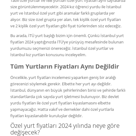
Tabii özel yurtlar ve İBB yurtları özel yurt fiyatları aynı sayfalarda
size görüntülenmeyecektir. 2024 kız öğrenci yurdu ile İstanbul
yurt ve İstanbul özel yurt gibi aramalar farklı gruplarda yer
alıyor. Biz size özel grupta yer alan, tek kişilik özel yurt fiyatları
ve 2 kişilik özel yurt fiyatları gibi fiyat türlerinden söz edeceğiz.
Bu arada, İTÜ yurt başlığı bizim için önemli. Çünkü İstanbul yurt
fiyatları 2024 yaptığınızda İTÜ’ye yürüyüş mesafesinde bulunan
yurdumuzu seçmenizi önereceğiz. İstanbul özel yurtlar ve
İstanbul kız yurtları konusunu inceleyelim.
Tüm Yurtların Fiyatları Aynı Değildir
Öncelikle, yurt fiyatları incelemesi yaparken geniş bir aralığı
görecenizi söylemek gerekir. Elbette her yurt ayı değildir.
İstanbul, dünyanın en büyük şehirlerinden birisi ve şehirde farklı
standartlarda çok sayıda yurt işletmesi bulunuyor. Biz devlet
yurdu fiyatları ile özel yurt fiyatları kıyaslamasını elbette
yapmayacağız. Hatta vakıf ve dernekler dahi özel yurtlarla
fiyatları kıyaslanabilir kuruluşlar değildir.
Özel yurt fiyatları 2024 yılında neye göre
değişecek?