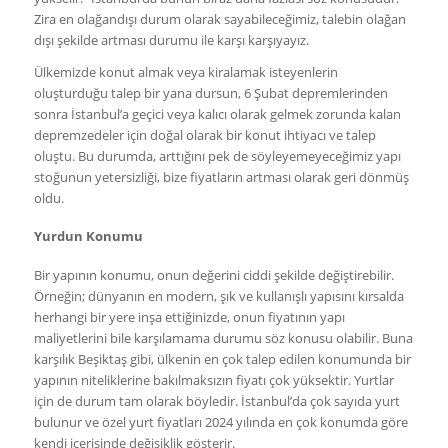
Zira en olağandışı durum olarak sayabileceğimiz, talebin olağan
dışı şekilde artması durumu ile karşı karşıyayız.
Ülkemizde konut almak veya kiralamak isteyenlerin
oluşturduğu talep bir yana dursun, 6 Şubat depremlerinden
sonra İstanbul’a geçici veya kalıcı olarak gelmek zorunda kalan
depremzedeler için doğal olarak bir konut ihtiyacı ve talep
oluştu. Bu durumda, arttığını pek de söyleyemeyeceğimiz yapı
stoğunun yetersizliği, bize fiyatların artması olarak geri dönmüş
oldu.
Yurdun Konumu
Bir yapının konumu, onun değerini ciddi şekilde değiştirebilir.
Örneğin; dünyanın en modern, şık ve kullanışlı yapısını kırsalda
herhangi bir yere inşa ettiğinizde, onun fiyatının yapı
maliyetlerini bile karşılamama durumu söz konusu olabilir. Buna
karşılık Beşiktaş gibi, ülkenin en çok talep edilen konumunda bir
yapının niteliklerine bakılmaksızın fiyatı çok yüksektir. Yurtlar
için de durum tam olarak böyledir. İstanbul’da çok sayıda yurt
bulunur ve özel yurt fiyatları 2024 yılında en çok konumda göre
kendi içerisinde değişiklik gösterir.