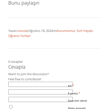
Bunu paylaşın
Yazan:
nuvola
/
Ağustos 18, 2024
/
in
Kurumumuz
,
Yurt Hayatı
,
Öğrenci Yurtları
0
cevaplar
Cevapla
Want to join the discussion?
Feel free to contribute!
*
Ad
*
E-posta
İnternet sitesi
Daha sonraki