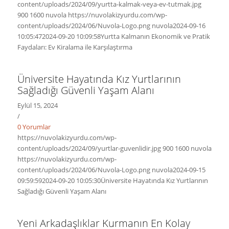
content/uploads/2024/09/yurtta-kalmak-veya-ev-tutmak.jpg
900
1600
nuvola
https://nuvolakizyurdu.com/wp-
content/uploads/2024/06/Nuvola-Logo.png
nuvola
2024-09-16
10:05:47
2024-09-20 10:09:58
Yurtta Kalmanın Ekonomik ve Pratik
Faydaları: Ev Kiralama ile Karşılaştırma
Üniversite Hayatında Kız Yurtlarının
Sağladığı Güvenli Yaşam Alanı
Eylül 15, 2024
/
0 Yorumlar
https://nuvolakizyurdu.com/wp-
content/uploads/2024/09/yurtlar-guvenlidir.jpg
900
1600
nuvola
https://nuvolakizyurdu.com/wp-
content/uploads/2024/06/Nuvola-Logo.png
nuvola
2024-09-15
09:59:59
2024-09-20 10:05:30
Üniversite Hayatında Kız Yurtlarının
Sağladığı Güvenli Yaşam Alanı
Yeni Arkadaşlıklar Kurmanın En Kolay