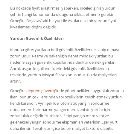
Bu noktada fiyat araştırması yaparken, incelediğiniz yurdun
şehrin hangi konumunda olduğuna dikkat etmeniz gerekir.
Örneğin; Beşiktaş’taki bir yurt ile Avcılar’daki bir yurdun fiyat
kıyaslaması doğru değildir.
Yurdun Güvenlik Özellikleri
Kanuna göre; yurtların belli güvenlik özelliklerine sahip olması
zorunludur. Resmi ve bakanlığın denetimindeki yurtlar, bu
nedenle asgari güvenlik koşullarında denktir demek gerekir.
Ancak asgari koşulların üzerindeki güvenlik özelliklerinin
tesisinde, yurdun inisiyatifi söz konusudur. Bu da maliyetleri
artırır.
Örneğin;
deprem güvenliği
nde yönetmeliklere uygunluk zorunlu
iken, bunun çok ilerisinde yapı özelliklerini tercih etmek yurdun
kendi kararıdır. Aynı şekilde, otomatik yangın söndürme
donanımı ve betonarme yangın merdiveni de yurtlar için
zorunluluk değildir. Yurtlarda, Z tipi yangın merdiveni ve
geleneksel yangın söndürme ekipmanları yeterlidir. Eğer yurt
daha ilerisini tercih etmiş ise bu bir maliyet faktörü olabilir.