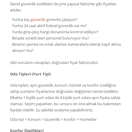
Genel güvenlik özellikleri de yine yapısal faktörler gibi fiyatları
etkiler.
Yurtta kaç
güvenlik
görevlisi çalışıyor?
Yurtta 24 saat aktif fiziksel güvenlik var mı?
Yurda giriş-çıkış hangi donanımla kontrol ediliyor?
Binada sürekli idari personel bulunuyor mu?
Binanın çevresi ve ortak alanları kameralarla izlenip kayıt altına
alınıyor mu?
Gibi soruların cevapları, doğrudan fiyat faktörüdür.
Oda Tipleri (Yurt Tipi)
Oda tipleri, aynı güvenlik, konum, hizmet ve konfor özelliğine
sahip yurtların fiyatlarının doğrudan değiştiren temel özelliktir.
Elbette 1 kişilik yurt odası ile 4 kişilik yurt odası aynı fiyata sahip
olamaz. Seçim yaparken, bu unsuru en öne almak bu bakımdan
faydalı olabilir. Şu şekilde sıralama yapabilirsiniz.
Oda tipi > Konum > Güvenlik > Konfor > Hizmetler
Konfor Özellikleri