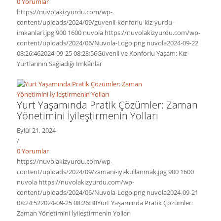
0 Yorumlar
https://nuvolakizyurdu.com/wp-
content/uploads/2024/09/guvenli-konforlu-kiz-yurdu-
imkanlari.jpg
900
1600
nuvola
https://nuvolakizyurdu.com/wp-
content/uploads/2024/06/Nuvola-Logo.png
nuvola
2024-09-22
08:26:46
2024-09-25 08:28:56
Güvenli ve Konforlu Yaşam: Kız
Yurtlarının Sağladığı İmkânlar
Yurt Yaşamında Pratik Çözümler: Zaman
Yönetimini İyileştirmenin Yolları
Eylül 21, 2024
/
0 Yorumlar
https://nuvolakizyurdu.com/wp-
content/uploads/2024/09/zamani-iyi-kullanmak.jpg
900
1600
nuvola
https://nuvolakizyurdu.com/wp-
content/uploads/2024/06/Nuvola-Logo.png
nuvola
2024-09-21
08:24:52
2024-09-25 08:26:38
Yurt Yaşamında Pratik Çözümler:
Zaman Yönetimini İyileştirmenin Yolları