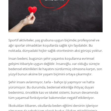
Sportif aktiviteler, yaş grubuna uygun biçimde; profesyonel ve
ağır sporlar olmadıkları koşullarda sağlık için faydalıdır. Bu
noktada, dünyadaki hiçbir sağlık otoritesinin aksi görüşü yoktur.
İnsan bedeni, bugünün şehir yaşantısı koşullarına evrimsel
gelişimi itibariyle uygun değildir. İnsanoğlu, var olduğu süreçte
bedensel etkinlikleri ile hayatını sürdürmüş olmasına karşın, son
yüzyıl bunun aksine bir yaşam biçimini ortaya çıkarmıştır.
Şehir insanı avlanmıyor, tarla – bahçe işi yapmıyor ve hatta
yürümüyor. Bu durumda, bedensel etkinliğe ihtiyaç duyan
bedenimiz, öncelikle kas ve iskelet sistemi, bunun devamında
tüm yaşamsal fonksiyonlar bakımından negatif etkileniyor.
İlkokuldan itibaren, okullarda beden eğitimi dersinin işleniyor
olmasının da sebebi tam olarak budur. Olağan etkinliklerimiz