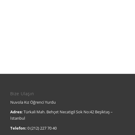
Bize Ulaşın
Nuvola Kız Öğrenci Yurdu
Adres:
Türkali Mah. Behçet Necatigil Sok No:42 Beşiktaş –
İstanbul
Telefon:
0 (212) 227 70 40