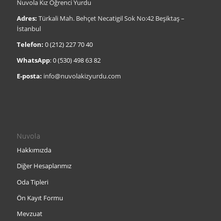
Nuvola Kız Öğrenci Yurdu
Adres:
Türkali Mah. Behçet Necatigil Sok No:42 Beşiktaş –
İstanbul
Telefon:
0 (212) 227 70 40
WhatsApp
:
0 (530) 498 63 82
E-posta:
info@nuvolakizyurdu.com
Nuvola
Hakkımızda
Diğer Hesaplarımız
Oda Tipleri
Ön Kayıt Formu
Mevzuat