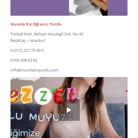
Nuvola Kız Öğrenci Yurdu
Türkali Mah. Behçet Necatigil Sok. No:42
Beşiktaş – İstanbul
0 (212) 227 70 40 0
(530) 498 63 82
info@nuvolakizyurdu.com