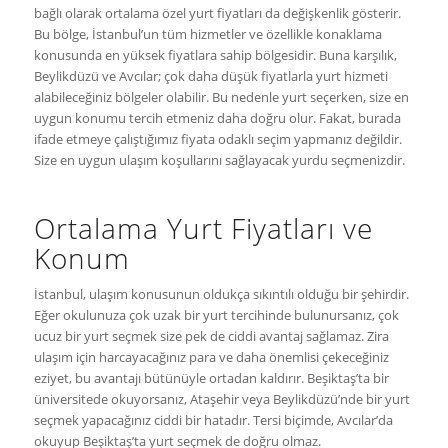
bağlı olarak ortalama özel yurt fiyatları da değişkenlik gösterir.
Bu bölge, İstanbul’un tüm hizmetler ve özellikle konaklama
konusunda en yüksek fiyatlara sahip bölgesidir. Buna karşılık,
Beylikdüzü ve Avcılar; çok daha düşük fiyatlarla yurt hizmeti
alabileceğiniz bölgeler olabilir. Bu nedenle yurt seçerken, size en
uygun konumu tercih etmeniz daha doğru olur. Fakat, burada
ifade etmeye çalıştığımız fiyata odaklı seçim yapmanız değildir.
Size en uygun ulaşım koşullarını sağlayacak yurdu seçmenizdir.
Ortalama Yurt Fiyatları ve
Konum
İstanbul, ulaşım konusunun oldukça sıkıntılı olduğu bir şehirdir.
Eğer okulunuza çok uzak bir yurt tercihinde bulunursanız, çok
ucuz bir yurt seçmek size pek de ciddi avantaj sağlamaz. Zira
ulaşım için harcayacağınız para ve daha önemlisi çekeceğiniz
eziyet, bu avantajı bütünüyle ortadan kaldırır. Beşiktaş’ta bir
üniversitede okuyorsanız, Ataşehir veya Beylikdüzü’nde bir yurt
seçmek yapacağınız ciddi bir hatadır. Tersi biçimde, Avcılar’da
okuyup Beşiktaş’ta yurt seçmek de doğru olmaz.