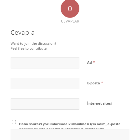
0
CEVAPLAR
Cevapla
Want to join the discussion?
Feel free to contribute!
*
Ad
*
E-posta
İnternet sitesi
Daha sonraki yorumlarımda kullanılması için adım, e-posta
adresim ve site adresim bu tarayıcıya kaydedilsin.