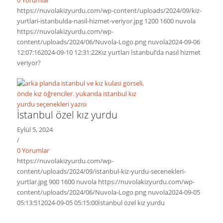
https://nuvolakizyurdu.com/wp-content/uploads/2024/09/kiz-
yurtlari-istanbulda-nasil-hizmet-veriyor.jpg
1200
1600
nuvola
https://nuvolakizyurdu.com/wp-
content/uploads/2024/06/Nuvola-Logo.png
nuvola
2024-09-06
12:07:16
2024-09-10 12:31:22
Kız yurtları İstanbul’da nasıl hizmet
veriyor?
İstanbul özel kız yurdu
Eylül 5, 2024
/
0 Yorumlar
https://nuvolakizyurdu.com/wp-
content/uploads/2024/09/istanbul-kiz-yurdu-secenekleri-
yurtlar.jpg
900
1600
nuvola
https://nuvolakizyurdu.com/wp-
content/uploads/2024/06/Nuvola-Logo.png
nuvola
2024-09-05
05:13:51
2024-09-05 05:15:00
İstanbul özel kız yurdu