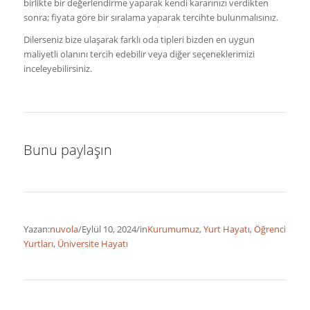
birlikte bir değerlendirme yaparak kendi kararınızı verdikten
sonra; fiyata göre bir sıralama yaparak tercihte bulunmalısınız.
Dilerseniz bize ulaşarak farklı oda tipleri bizden en uygun
maliyetli olanını tercih edebilir veya diğer seçeneklerimizi
inceleyebilirsiniz.
Bunu paylaşın
Yazan:
nuvola
/
Eylül 10, 2024
/
in
Kurumumuz
,
Yurt Hayatı
,
Öğrenci
Yurtları
,
Üniversite Hayatı