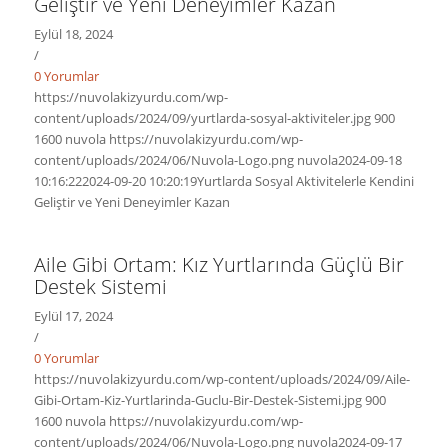
Geliştir ve Yeni Deneyimler Kazan
Eylül 18, 2024
/
0 Yorumlar
https://nuvolakizyurdu.com/wp-
content/uploads/2024/09/yurtlarda-sosyal-aktiviteler.jpg
900
1600
nuvola
https://nuvolakizyurdu.com/wp-
content/uploads/2024/06/Nuvola-Logo.png
nuvola
2024-09-18
10:16:22
2024-09-20 10:20:19
Yurtlarda Sosyal Aktivitelerle Kendini
Geliştir ve Yeni Deneyimler Kazan
Aile Gibi Ortam: Kız Yurtlarında Güçlü Bir
Destek Sistemi
Eylül 17, 2024
/
0 Yorumlar
https://nuvolakizyurdu.com/wp-content/uploads/2024/09/Aile-
Gibi-Ortam-Kiz-Yurtlarinda-Guclu-Bir-Destek-Sistemi.jpg
900
1600
nuvola
https://nuvolakizyurdu.com/wp-
content/uploads/2024/06/Nuvola-Logo.png
nuvola
2024-09-17