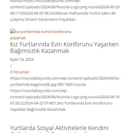
nuvola
https://nuvolakizyurdu.com/wp-
content/uploads/2024/06/Nuvola-Logo.png
nuvola
2024-09-20
08:17:20
2024-09-25 08:24:38
Sınav Haftasında Yurtta Sakin Bir
Çalışma Ortamı Yaratmanın Faydaları
Kız Yurtlarında Evin Konforunu Yaşarken
Bağımsızlık Kazanmak
Eylül 19, 2024
/
0 Yorumlar
https://nuvolakizyurdu.com/wp-content/uploads/2024/09/kiz-
yurtlarinda-bagimsizlik.jpg
900
1600
nuvola
https://nuvolakizyurdu.com/wp-
content/uploads/2024/06/Nuvola-Logo.png
nuvola
2024-09-19
07:26:22
2024-09-25 07:40:12
Kız Yurtlarında Evin Konforunu
Yaşarken Bağımsızlık Kazanmak
Yurtlarda Sosyal Aktivitelerle Kendini