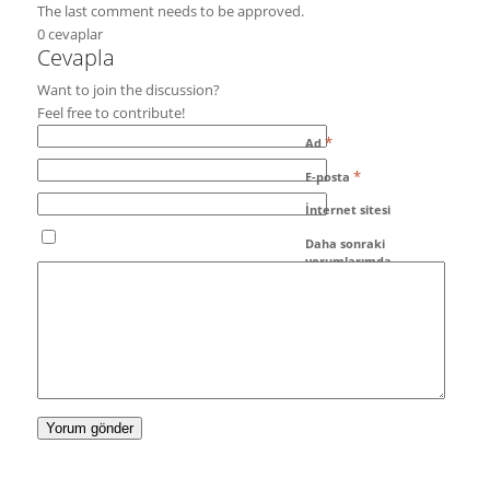
The last comment needs to be approved.
0
cevaplar
Cevapla
Want to join the discussion?
Feel free to contribute!
*
Ad
*
E-posta
İnternet sitesi
Daha sonraki
yorumlarımda
kullanılması için adım,
e-posta adresim ve site
adresim bu tarayıcıya
kaydedilsin.