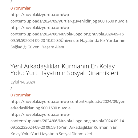
/
0 Yorumlar
https://nuvolakizyurdu.com/wp-
content/uploads/2024/09/yurtlar-guvenlidir.jpg
900
1600
nuvola
https://nuvolakizyurdu.com/wp-
content/uploads/2024/06/Nuvola-Logo.png
nuvola
2024-09-15
09:59:59
2024-09-20 10:05:30
Üniversite Hayatında Kız Yurtlarının
Sağladığı Güvenli Yaşam Alanı
Yeni Arkadaşlıklar Kurmanın En Kolay
Yolu: Yurt Hayatının Sosyal Dinamikleri
Eylül 14, 2024
/
0 Yorumlar
https://nuvolakizyurdu.com/wp-content/uploads/2024/09/yeni-
arkadasliklar.jpg
900
1600
nuvola
https://nuvolakizyurdu.com/wp-
content/uploads/2024/06/Nuvola-Logo.png
nuvola
2024-09-14
09:55:23
2024-09-20 09:59:16
Yeni Arkadaşlıklar Kurmanın En
Kolay Yolu: Yurt Hayatının Sosyal Dinamikleri