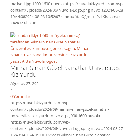
maliyeti.jpg
1200
1600
nuvola
https://nuvolakizyurdu.com/wp-
content/uploads/2024/06/Nuvola-Logo.png
nuvola
2024-08-28
10:44:08
2024-08-28 10:52:07
İstanbul’da Öğrenci Evi Kiralamak
Kaça Mal Olur?
Mimar Sinan Güzel Sanatlar Üniversitesi
Kız Yurdu
Ağustos 27, 2024
/
0 Yorumlar
https://nuvolakizyurdu.com/wp-
content/uploads/2024/09/mimar-sinan-guzel-sanatlar-
universitesi-kiz-yurdu-nuvola.jpg
900
1600
nuvola
https://nuvolakizyurdu.com/wp-
content/uploads/2024/06/Nuvola-Logo.png
nuvola
2024-08-27
16:43:04
2024-09-01 16:55:31
Mimar Sinan Güzel Sanatlar