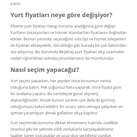
Yurt fiyatları neye göre değişiyor?
Elbette yurt fiyatları hangi kurumu aradığınıza göre değişir.
Yurtların lokasyonları ve hizmet standartları fiyatlarını doğrudan
etkiler. Bunun yanında, seçeceğiniz oda tipi ve hizmet bileşenleri
de fiyatları etkileyebilir. Görüldüğü gibi burada bir çok faktörden
söz ediyoruz. Bu durumda Beşiktaş yurt fiyatları ekşi üzerinden
neden öğrenilmez aslında yorumlamanız da mümkündür.
Nasıl seçim yapacağız?
Yurt seçimi yaparken, her şeyden önce konumun neresi
olduğuna bakın. Pek çoğumuz hata yaparak, önce fiyata göre
bir sıralama yaparız. Bu neredeyse genel alışveriş
alışkanlığıöızdır. Ancak bunun zararını çok defa da görmüş
olduğumuzu kabul edelim. En ucuzu satın almaya çalışırken en
işimize yaramayan almak gafletine sıkça kapılırız.
Yurt seçiminde konuma dikkat etmemeniz halinde, özellikle
istanbul gibi bir şehirde ciddi zorluklarla karşılaşabilirsiniz.
Saatler süren yolculuklar ve ucuz diye seçtiğimiz yurdun