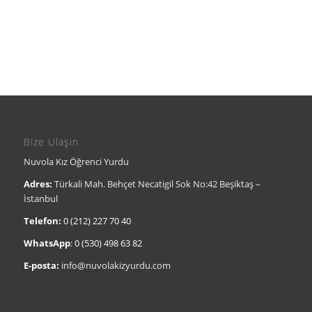
Bize Ulaşın
Nuvola Kız Öğrenci Yurdu
Adres:
Türkali Mah. Behçet Necatigil Sok No:42 Beşiktaş –
İstanbul
Telefon:
0 (212) 227 70 40
WhatsApp
:
0 (530) 498 63 82
E-posta:
info@nuvolakizyurdu.com