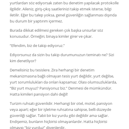
yurtlardan söz ediyorsak zaten bu denetim yapılacak protokolle
ilgilidir. Aileniz, giriş-çıkış saatlerinizi takip etmek isterse, bilgi
iletilir. Eğer bu talep yoksa, genel güvenliğin sağlanması dışında
bu durum bir yaptırım içermez.
Burada dikkat edilmesi gereken çok başka unsurlar söz
konusudur. Örneğin; binaya kimler girer ve çıkar.
“Efendim, biz de takip ediyoruz.”
Ediyorsunuz da sizin bu takip durumunuzun teminatı ne? Sizi
kim denetliyor?
Demelisiniz bu tesislere. Zira herhangi bir denetim
mekanizmasına bağlı olmayan tesis yurt değildir, yurt değilse,
yurt sorumlulukları da onları kapsamaz. Olası olumsuzluklarda,
“Biz yurt muyuz? Pansiyonuz biz.” Denmesi de mümkündür.
Hatta kimileri pansiyon dahi değil!
Turizm ruhsatı güvenlidir. Herhangi bir otel, motel, pansiyon
veya apart; eğer bir işletme ruhsatına sahipse, belli düzeyde
güvenliği sağlar. Tabii bir kız yurdu gibi değildir ama sağlar.
Endişemiz, bunların hiçbirisi olmayanlardır. Hatta hiçbirisi
olmayıp “biz yurduz” diyenlerdir.