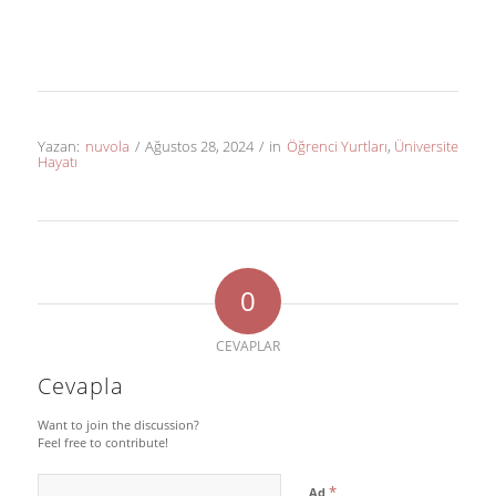
Yazan:
nuvola
/
Ağustos 28, 2024
/
in
Öğrenci Yurtları
,
Üniversite
Hayatı
0
CEVAPLAR
Cevapla
Want to join the discussion?
Feel free to contribute!
*
Ad