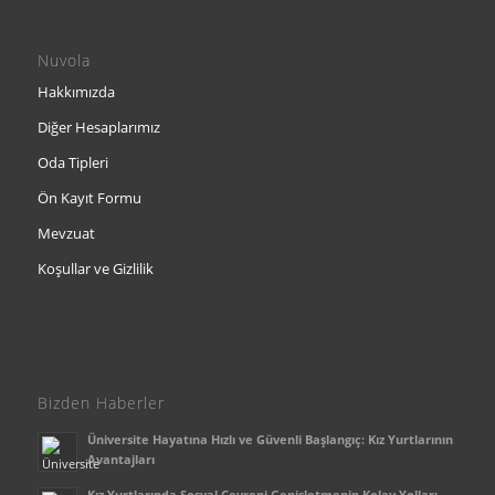
Nuvola
Hakkımızda
Diğer Hesaplarımız
Oda Tipleri
Ön Kayıt Formu
Mevzuat
Koşullar ve Gizlilik
Bizden Haberler
Üniversite Hayatına Hızlı ve Güvenli Başlangıç: Kız Yurtlarının
Avantajları
Kız Yurtlarında Sosyal Çevreni Genişletmenin Kolay Yolları