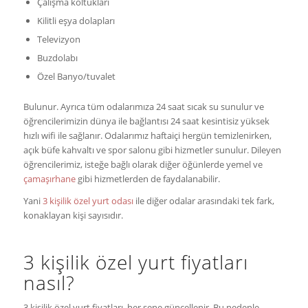
Çalışma koltukları
Kilitli eşya dolapları
Televizyon
Buzdolabı
Özel Banyo/tuvalet
Bulunur. Ayrıca tüm odalarımıza 24 saat sıcak su sunulur ve
öğrencilerimizin dünya ile bağlantısı 24 saat kesintisiz yüksek
hızlı wifi ile sağlanır. Odalarımız haftaiçi hergün temizlenirken,
açık büfe kahvaltı ve spor salonu gibi hizmetler sunulur. Dileyen
öğrencilerimiz, isteğe bağlı olarak diğer öğünlerde yemel ve
çamaşırhane
gibi hizmetlerden de faydalanabilir.
Yani
3 kişilik özel yurt odası
ile diğer odalar arasındaki tek fark,
konaklayan kişi sayısıdır.
3 kişilik özel yurt fiyatları
nasıl?
3 kişilik özel yurt fiyatları, her sene güncellenir. Bu nedenle,