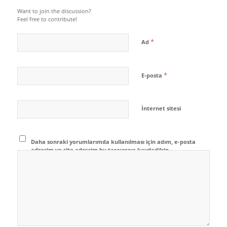
Want to join the discussion?
Feel free to contribute!
*
Ad
*
E-posta
İnternet sitesi
Daha sonraki yorumlarımda kullanılması için adım, e-posta
adresim ve site adresim bu tarayıcıya kaydedilsin.