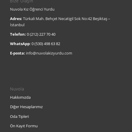
Bize Ulaşın
Nuvola Kız Öğrenci Yurdu
Adres:
Türkali Mah. Behçet Necatigil Sok No:42 Beşiktaş –
İstanbul
Telefon:
0 (212) 227 70 40
WhatsApp
:
0 (530) 498 63 82
E-posta:
info@nuvolakizyurdu.com
Nuvola
Hakkımızda
Diğer Hesaplarımız
Oda Tipleri
Ön Kayıt Formu