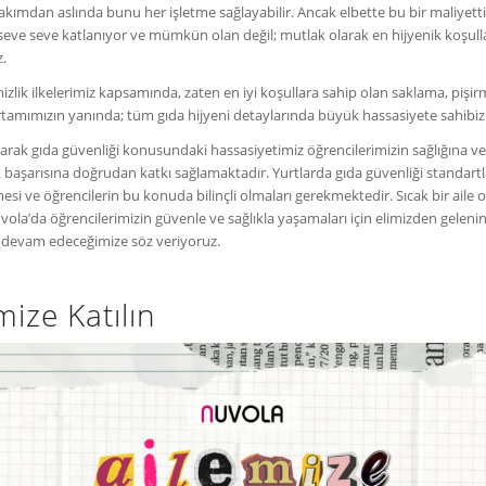
 bakımdan aslında bunu her işletme sağlayabilir. Ancak elbette bu bir maliyetti
seve seve katlanıyor ve mümkün olan değil; mutlak olarak en hijyenik koşull
z.
izlik ilkelerimiz kapsamında, zaten en iyi koşullara sahip olan saklama, pişi
amımızın yanında; tüm gıda hijyeni detaylarında büyük hassasiyete sahibiz
arak gıda güvenliği konusundaki hassasiyetimiz öğrencilerimizin sağlığına v
başarısına doğrudan katkı sağlamaktadır. Yurtlarda gıda güvenliği standartl
mesi ve öğrencilerin bu konuda bilinçli olmaları gerekmektedir. Sıcak bir aile 
ola’da öğrencilerimizin güvenle ve sağlıkla yaşamaları için elimizden gelenin 
devam edeceğimize söz veriyoruz.
mize Katılın