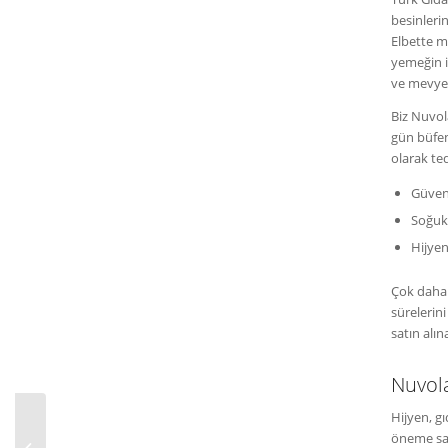
besinleri
Elbette m
yemeğin i
ve mevye 
Biz Nuvo
gün büfem
olarak ted
Güveni
Soğuk
Hijyen
Çok daha 
sürelerini
satın alı
Nuvola
Hijyen, g
Yurt yönetimi yurtta
öneme sah
kalan öğrencilere