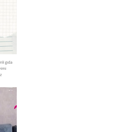
nli gıda
yimi
iz