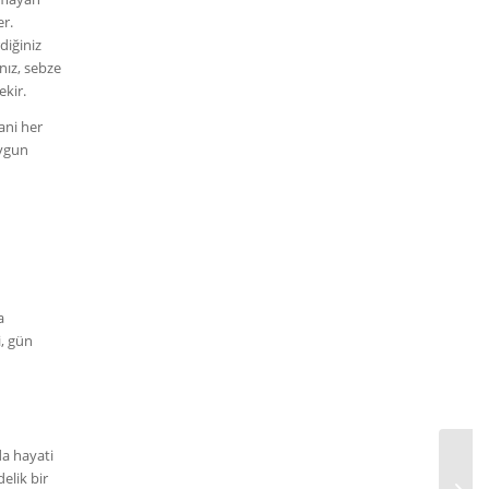
er.
diğiniz
nız, sebze
ekir.
ani her
uygun
a
i, gün
a hayati
elik bir