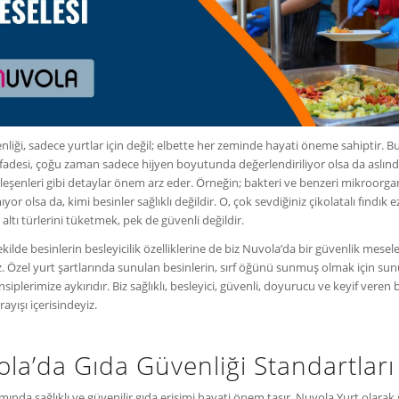
nliği, sadece yurtlar için değil; elbette her zeminde hayati öneme sahiptir. B
ifadesi, çoğu zaman sadece hijyen boyutunda değerlendiriliyor olsa da aslınd
ileşenleri gibi detaylar önem arz eder. Örneğin; bakteri ve benzeri mikroorga
yor olsa da, kimi besinler sağlıklı değildir. O, çok sevdiğiniz çikolatalı fındık
altı türlerini tüketmek, pek de güvenli değildir.
kilde besinlerin besleyicilik özelliklerine de biz Nuvola’da bir güvenlik mesele
. Özel yurt şartlarında sunulan besinlerin, sırf öğünü sunmuş olmak için sun
siplerimize aykırıdır. Biz sağlıklı, besleyici, güvenli, doyurucu ve keyif veren b
ayışı içerisindeyiz.
la’da Gıda Güvenliği Standartları
mında sağlıklı ve güvenilir gıda erişimi hayati önem taşır. Nuvola Yurt olarak