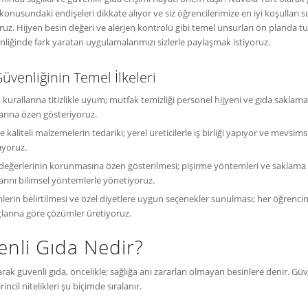
 konusundaki endişeleri dikkate alıyor ve siz öğrencilerimize en iyi koşulları
ruz. Hijyen besin değeri ve alerjen kontrolü gibi temel unsurları ön planda t
nliğinde fark yaratan uygulamalarımızı sizlerle paylaşmak istiyoruz.
üvenliğinin Temel İlkeleri
 kurallarına titizlikle uyum; mutfak temizliği personel hijyeni ve gıda saklam
arına özen gösteriyoruz.
e kaliteli malzemelerin tedariki; yerel üreticilerle iş birliği yapıyor ve mevsim
ıyoruz.
değerlerinin korunmasına özen gösterilmesi; pişirme yöntemleri ve saklama
arını bilimsel yöntemlerle yönetiyoruz.
nlerin belirtilmesi ve özel diyetlere uygun seçenekler sunulması; her öğrenci
çlarına göre çözümler üretiyoruz.
nli Gıda Nedir?
rak güvenli gıda, öncelikle; sağlığa ani zararları olmayan besinlere denir. Güv
rincil nitelikleri şu biçimde sıralanır.