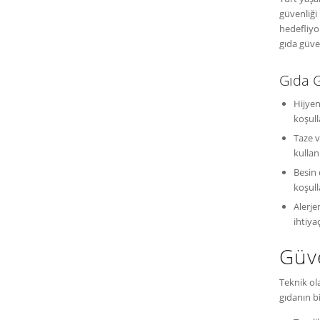
güvenliği
hedefliyo
gıda güve
Gıda G
Hijyen
koşull
Taze v
kullan
Besin 
koşull
Alerje
ihtiya
Güve
Teknik ola
gıdanın bi