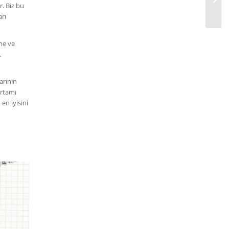
r. Biz bu
arı
rme ve
.
e
arının
ortamı
en iyisini