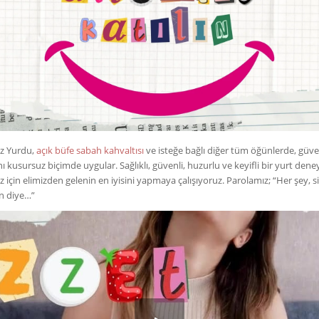
ız Yurdu,
açık büfe sabah kahvaltısı
ve isteğe bağlı diğer tüm öğünlerde, güve
nı kusursuz biçimde uygular. Sağlıklı, güvenli, huzurlu ve keyifli bir yurt dene
 için elimizden gelenin en iyisini yapmaya çalışıyoruz. Parolamız; “Her şey, s
n diye…”