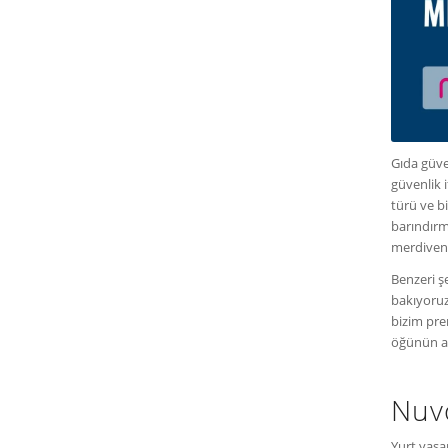
Gıda güve
güvenlik 
türü ve b
barındırmı
merdiven 
Benzeri şe
bakıyoruz
bizim pren
öğünün ar
Nuvo
Yurt yaşa