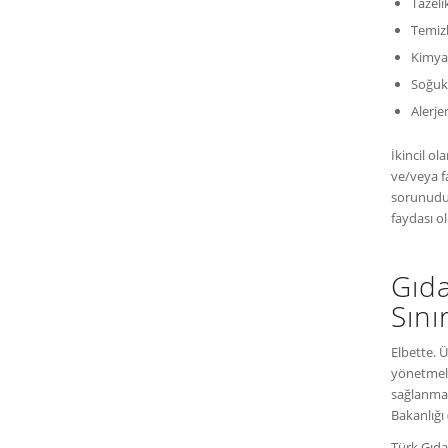
Tazeli
Temizl
Kimya
Soğuk 
Alerjen
İkincil ol
ve/veya f
sorunudur
faydası o
Gıd
Sını
Elbette. 
yönetmeli
sağlanmas
Bakanlığı 
Türk Gıda