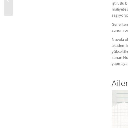
iştir. Bu
müdahale eder mi?
maliyete 
sağlıyoru
Genel tem
sunum ort
Nuvola ol
akademik 
yükseltil
sunan Nuv
yapmaya 
Aile