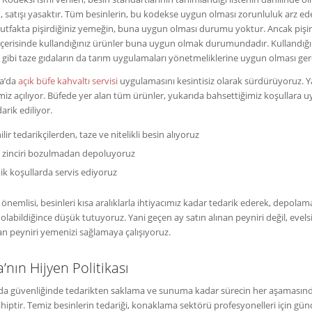
n, satışı yasaktır. Tüm besinlerin, bu kodekse uygun olması zorunluluk arz ed
utfakta pişirdiğiniz yemeğin, buna uygun olması durumu yoktur. Ancak pişir
çerisinde kullandığınız ürünler buna uygun olmak durumundadır. Kullandığı
gibi taze gıdaların da tarım uygulamaları yönetmeliklerine uygun olması ger
la’da
açık büfe kahvaltı servisi
uygulamasını kesintisiz olarak sürdürüyoruz. Y
iz açılıyor. Büfede yer alan tüm ürünler, yukarıda bahsettiğimiz koşullara 
arik ediliyor.
lir tedarikçilerden, taze ve nitelikli besin alıyoruz
 zinciri bozulmadan depoluyoruz
ik koşullarda servis ediyoruz
önemlisi, besinleri kısa aralıklarla ihtiyacımız kadar tedarik ederek, depolam
 olabildiğince düşük tutuyoruz. Yani geçen ay satın alınan peyniri değil, evels
nan peyniri yemenizi sağlamaya çalışıyoruz.
’nın Hijyen Politikası
ıda güvenliğinde tedarikten saklama ve sunuma kadar sürecin her aşamasınd
iptir. Temiz besinlerin tedariği, konaklama sektörü profesyonelleri için günd