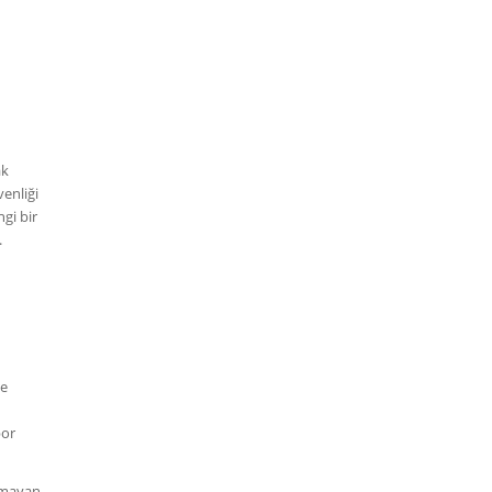
ak
enliği
gi bir
.
ve
por
olmayan