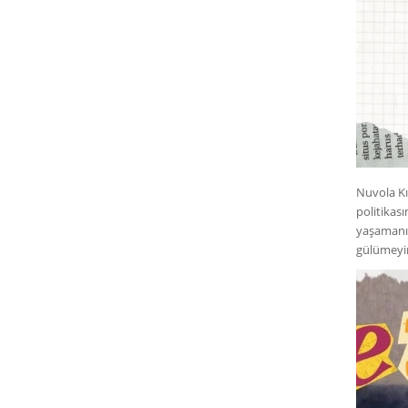
Nuvola K
politikası
yaşamanız
gülümeyi