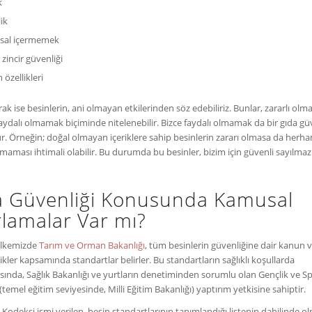
k
ik
sal içermemek
zincir güvenliği
 özellikleri
arak ise besinlerin, ani olmayan etkilerinden söz edebiliriz. Bunlar, zararlı olm
aydalı olmamak biçiminde nitelenebilir. Bizce faydalı olmamak da bir gıda güv
. Örneğin; doğal olmayan içeriklere sahip besinlerin zararı olmasa da herhan
lmaması ihtimali olabilir. Bu durumda bu besinler, bizim için güvenli sayılmaz
a Güvenliği Konusunda Kamusal
rlamalar Var mı?
Ülkemizde
Tarım ve Orman Bakanlığı
, tüm besinlerin güvenliğine dair kanun 
kler kapsamında standartlar belirler. Bu standartların sağlıklı koşullarda
ında, Sağlık Bakanlığı ve yurtların denetiminden sorumlu olan Gençlik ve S
(temel eğitim seviyesinde, Milli Eğitim Bakanlığı) yaptırım yetkisine sahiptir.
 Kodeksi ismi verilen, besin standartlarının tanımlandığı listenin dahilinde 