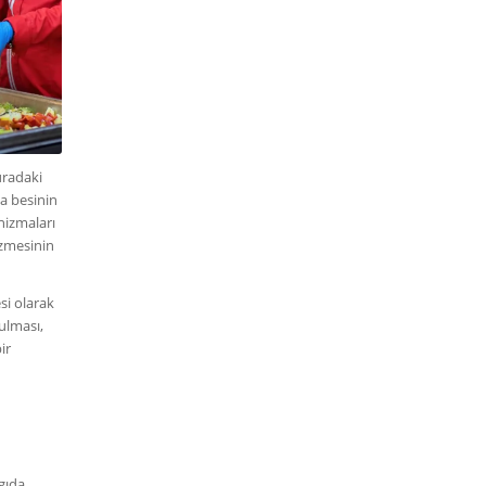
uradaki
a besinin
nizmaları
 ezmesinin
si olarak
ulması,
ir
 gıda