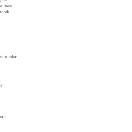
 sunmayı
utarak
a
sel ürünler
nin
enli